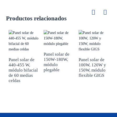
Productos relacionados
Panel solar de
M
150W-180W,
p
Panel solar de
Panel solar de
módulo
p
440-455 W,
100W, 120W y
plegable
7
módulo bifacial
150W, módulo
de 60 medias
flexible GIGS
celdas