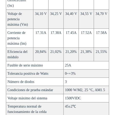
cortocircuito
(lsc)
Voltaje de
34,10 V
34,25 V
34,40 V
34,55 V
34,70 V
potencia
máxima (Vm)
Corriente de
17.31A
17.38A
17.45A
17.52A
17.58A
potencia
máxima (lm)
Eficiencia del
20,84%
21,02%
21,20%
21,38%
21,55%
módulo
Fusible de serie máximo
25A
Tolerancia positiva de Watts
0~+3%
Número de diodos
3
Condiciones de prueba estándar
1000 W/M2, 25 °C, AM1.5
Voltaje máximo del sistema
1500VIDC
Temperatura normal de
45±2℃
funcionamiento de la celda