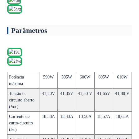
Parâmetros
Potência
590W
595W
600W
605W
610W
máxima
Tensão de
41,20V
41,35V
41,50 V
41,65V
41,80 V
circuito aberto
(Voc)
Corrente de
18.38A
18,43A
18,50A
18,57A
18,63A
curto-circuito
(lsc)