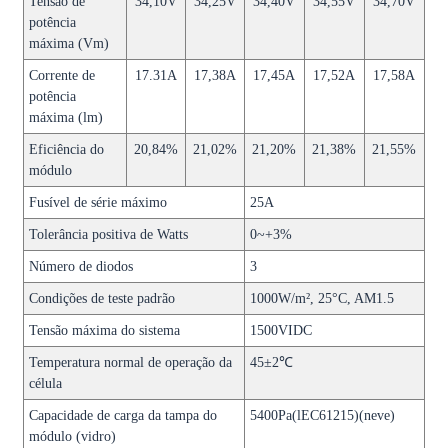
Tensão de
34,10V
34,25V
34,40V
34,55V
34,70V
potência
máxima (Vm)
Corrente de
17.31A
17,38A
17,45A
17,52A
17,58A
potência
máxima (lm)
Eficiência do
20,84%
21,02%
21,20%
21,38%
21,55%
módulo
Fusível de série máximo
25A
Tolerância positiva de Watts
0~+3%
Número de diodos
3
Condições de teste padrão
1000W/m², 25°C, AM1.5
Tensão máxima do sistema
1500VIDC
Temperatura normal de operação da
45±2℃
célula
Capacidade de carga da tampa do
5400Pa(lEC61215)(neve)
módulo (vidro)