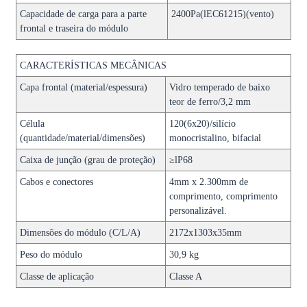
Capacidade de carga para a parte
2400Pa(lEC61215)(vento)
frontal e traseira do módulo
CARACTERÍSTICAS MECÂNICAS
Capa frontal (material/espessura)
Vidro temperado de baixo
teor de ferro/3,2 mm
Célula
120(6x20)/silício
(quantidade/material/dimensões)
monocristalino, bifacial
Caixa de junção (grau de proteção)
≥lP68
Cabos e conectores
4mm x 2.300mm de
comprimento, comprimento
personalizável.
Dimensões do módulo (C/L/A)
2172x1303x35mm
Peso do módulo
30,9 kg
Classe de aplicação
Classe A