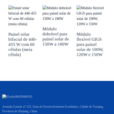
Módulo
M
dobrável para
d
Painel solar
Módulo
painel solar de
p
bifacial de 440-
flexível GIGS
150W a 180W
7
455 W com 60
para painel
células (meia
solar de 100W,
célula)
120W e 150W
Avenida Central, nº 222, Zona de Desenvolvimento Econômico, Cidade de Yueqing,
Província de Zhejiang, China