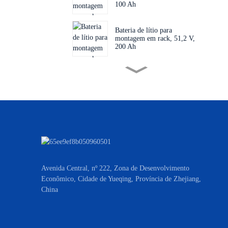
100 Ah
Bateria de lítio para
montagem em rack, 51,2 V,
200 Ah
Sistema de armazenamento
de energia CATL com fase
dividida, tudo em um.
Sistema de armazenamento
de energia tudo-em-um de 3
kW e 5 kW com bateria
CATL
Bateria de lítio empilhada de
alta tensão de 30 kWh e 40
Avenida Central, nº 222, Zona de Desenvolvimento
kWh
Econômico, Cidade de Yueqing, Província de Zhejiang,
China
Sistema de armazenamento
de energia multifuncional de
alta tensão, série 10kWh,
15kWh e 20kWh.