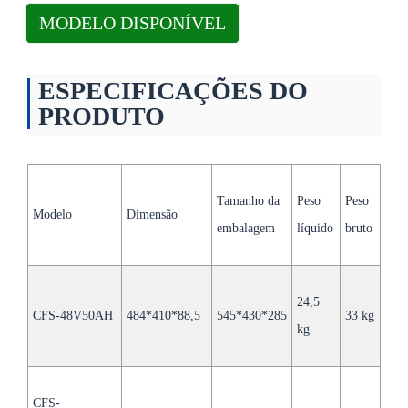
MODELO DISPONÍVEL
ESPECIFICAÇÕES DO
PRODUTO
ESPECIFICAÇÕES DO
PRODUTO
Modelo
CFS-25,6V 100Ah
Capacidade
100Ah
Tamanho da
Peso
Peso
Modelo
Dimensão
embalagem
líquido
bruto
Tensão
25,6 V
Tensão de carregamento
25,8V
24,5
Corrente máxima de
CFS-48V50AH
484*410*88,5
545*430*285
33 kg
100A
kg
carga/descarga
Energia Nominal
2,56 kWh
CFS-