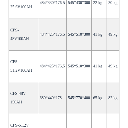
Energia disponível
2,2 kWh
484*330*176,5
545*430*300
22 kg
30 kg
25.6V100AH
Ciclo de vida
>6000 vezes
Máximo de 15 baterias em
CFS-
Paralelo:
paralelo para 1500Ah
484*425*176,5
545*510*300
41 kg
49 kg
48V100AH
(38,4KWh).
Método de resfriamento
resfriamento a ar
CFS-
Nível de impermeabilidade
IP20
484*425*176,5
545*510*300
41 kg
49 kg
51.2V100AH
Vida útil
10 anos
RS485, RS232, CAN, WiFL
Porta de comunicação
CFS-48V
Bluetooth
680*440*178
545*770*400
65 kg
82 kg
150AH
CE, FCC, CCC, UN38.3,
Certificados
UN3480, Classe 9
CFS-51,2V