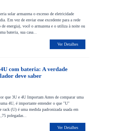
ria solar armazena o excesso de eletricidade
 dia. Em vez de enviar esse excedente para a rede
 de energia), você o armazena e o utiliza à noite ou
a bateria, sua casa...
Ver Detalhes
 4U com bateria: A verdade
alador deve saber
Por que 3U e 4U Importam Antes de comparar uma
 uma 4U, é importante entender o que "U"
de rack (U) é uma medida padronizada usada em
1,75 polegadas...
Ver Detalhes