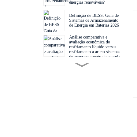
energias renováveis?
Definição de BESS: Guia de
Sistemas de Armazenamento
de Energia em Baterias 2026
Análise comparativa e
avaliação econômica do
resfriamento líquido versus
resfriamento a ar em sistemas
de armazenamento de energia
Como funciona uma estação
de carregamento para
veículos elétricos com
sistema fotovoltaico,
armazenamento de energia e
sistema de armazenamento de
As baterias de íon-sódio são a
energia?
próxima grande novidade em
armazenamento de energia
solar?
Baterias solares ou geradores:
qual a melhor opção para
energia de reserva?