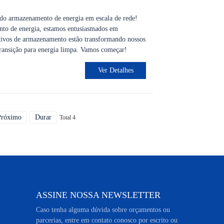
o armazenamento de energia em escala de rede!
to de energia, estamos entusiasmados em
tivos de armazenamento estão transformando nossos
transição para energia limpa. Vamos começar!
Ver Detalhes
Próximo
Durar
Total 4
ASSINE NOSSA NEWSLETTER
Caso tenha alguma dúvida sobre orçamentos ou
parcerias, entre em contato conosco por escrito ou