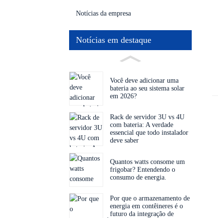
Notícias da empresa
Notícias em destaque
Você deve adicionar uma
bateria ao seu sistema solar
em 2026?
Rack de servidor 3U vs 4U
com bateria: A verdade
essencial que todo instalador
deve saber
Quantos watts consome um
frigobar? Entendendo o
consumo de energia.
Por que o armazenamento de
energia em contêineres é o
futuro da integração de