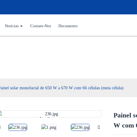
Notícias
Contate-Nos
Documento
Painel solar
ainel solar monofacial de 650 W a 670 W com 66 células (meia célula)
Painel 
Loading...
Loading...
W com 6