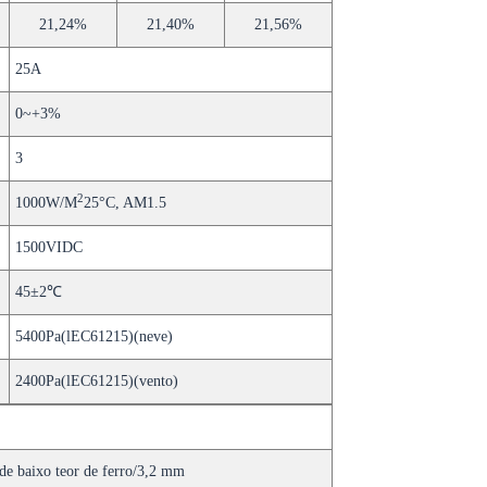
21,24%
21,40%
21,56%
25A
0~+3%
3
2
1000W/M
25°C, AM1.5
1500VIDC
45±2℃
5400Pa(lEC61215)(neve)
2400Pa(lEC61215)(vento)
de baixo teor de ferro/3,2 mm