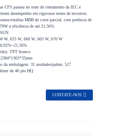
ar CFS passou no teste de roteamento da IEC e
elente desempenho em rigorosos testes de terceiros.
monocristalina MBB de corte parcial, com potência de
670W e eficiência de até 21,56%.
i SUN
650 W, 655 W, 660 W, 665 W, 670 W
 20,92%~21,56%
rido): TPT branco
: 2384*1303*35mm
ão da embalagem: 31 unidades/palete, 527
têiner de 40 pés HQ
CONTATE-NOS