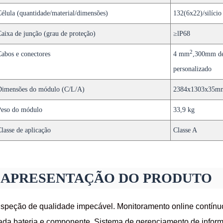
élula (quantidade/material/dimensões)
132(6x22)/silício
aixa de junção (grau de proteção)
≥lP68
2
abos e conectores
4 mm
,300mm de
personalizado
Dimensões do módulo (C/L/A)
2384x1303x35m
Peso do módulo
33,9 kg
lasse de aplicação
Classe A
APRESENTAÇÃO DO PRODUTO
nspeção de qualidade impecável. Monitoramento online contínuo 
ada bateria e componente. Sistema de gerenciamento de informa