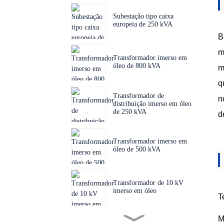
Subestação tipo caixa
europeia de 250 kVA
B
m
Transformador imerso em
óleo de 800 kVA
m
q
Transformador de
n
distribuição imerso em óleo
de 250 kVA
d
Transformador imerso em
óleo de 500 kVA
Transformador de 10 kV
imerso em óleo
T
M