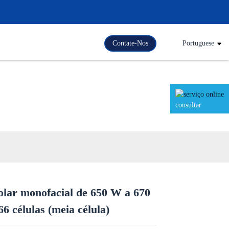
Contate-Nos
Portuguese
consultar
solar monofacial de 650 W a 670
Loading...
Loading...
Loading..
Loading..
6 células (meia célula)