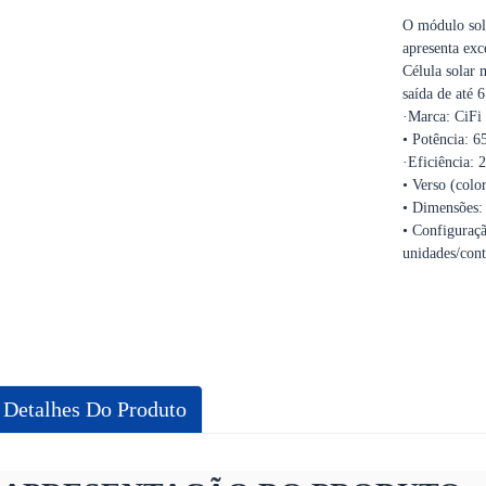
O módulo sol
apresenta exc
Célula solar 
saída de até 
·Marca: CiF
• Potência: 
·Eficiência:
• Verso (colo
• Dimensões
• Configuraç
unidades/con
Detalhes Do Produto