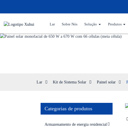
Lar
Sobre Nós
Solução
Produtos
Lar
Kit de Sistema Solar
Painel solar
P
Categorias de produtos
Loading...
Loading...
Armazenamento de energia residencial