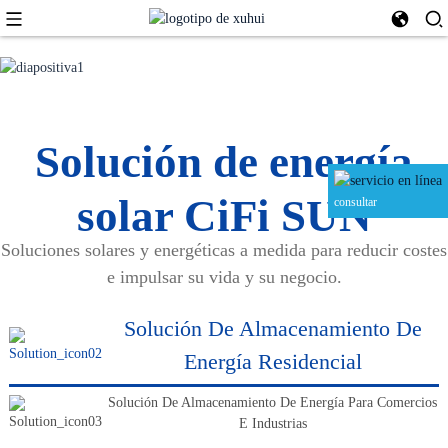
SOLUCIÓN INTEGRAL PARA EL
ALMACENAMIENTO DE ENERGÍA
Como proveedor profesional de baterías, contamos con
SOLAR
excelentes equipos dedicados al desarrollo y diseño de
Solución de energía
productos, control de calidad e inspección, y gestión
empresarial. Si tiene alguna idea o concepto nuevo para
nuestros productos, no dude en contactarnos. Estaremos
VER MÁS
Contáctanos
encantados de colaborar con usted y ofrecerle productos que
solar CiFi SUN
consultar
satisfagan sus necesidades.
Soluciones solares y energéticas a medida para reducir costes
e impulsar su vida y su negocio.
Solución De Almacenamiento De
Energía Residencial
Solución De Almacenamiento De Energía Para Comercios
E Industrias