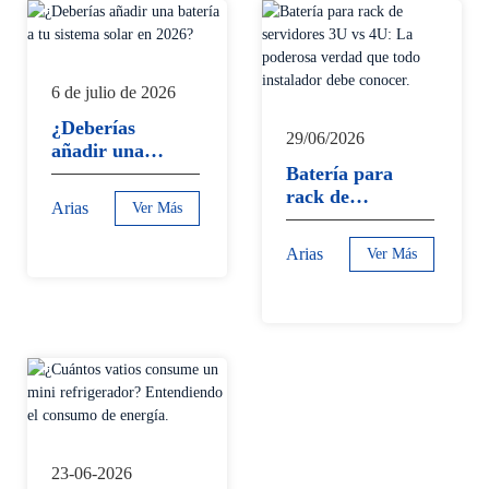
6 de julio de 2026
¿Deberías
29/06/2026
12/11/2024
añadir una
26/12/2024
batería a tu
Batería para
CiFi SUN
sistema solar
Las 16 baterías
rack de
impresiona a
Arias
Ver Más
en 2026?
de
servidores 3U
sus clientes
almacenamient
vs 4U: La
holandeses con
Arias
Arias
Ver Más
Ver Más
o de energía
poderosa
una visita a la
Arias
Ver Más
con carcasa de
verdad que
fábrica y
varilla de
todo instalador
soluciones
tracción
debe conocer.
fotovoltaicas
solicitadas por
personalizadas.
clientes
europeos ya
han sido
enviadas.
23-06-2026