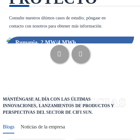
Consulte nuestros últimos casos de estudio; póngase en
contacto con nosotros para obtener más información.
Rumania, 2 MW/4 MWh
Caso: Estación de almacenamiento de energía de fábrica Celda 
APRENDE MÁS
ÚLTIMAS NOTICIAS
MANTÉNGASE AL DÍA CON LAS ÚLTIMAS
INNOVACIONES, LANZAMIENTOS DE PRODUCTOS Y
PERSPECTIVAS DEL SECTOR DE CIFI SUN.
Blogs
Noticias de la empresa