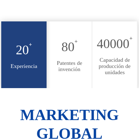
+
40000
+
80
+
20
Capacidad de
Patentes de
Experiencia
producción de
invención
unidades
MARKETING
GLOBAL