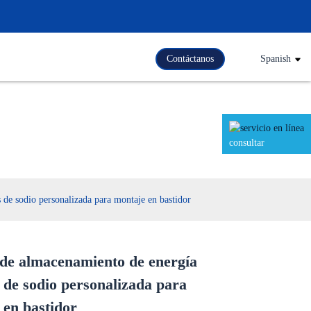
Contáctanos
Spanish
rgía
consultar
 de sodio personalizada para montaje en bastidor
 de almacenamiento de energía
Loading...
Loading...
Loading..
Loading..
 de sodio personalizada para
 en bastidor