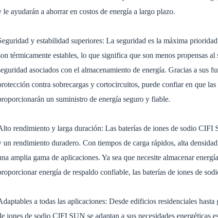
y le ayudarán a ahorrar en costos de energía a largo plazo.
Seguridad y estabilidad superiores: La seguridad es la máxima prioridad
son térmicamente estables, lo que significa que son menos propensas al 
seguridad asociados con el almacenamiento de energía. Gracias a sus fu
protección contra sobrecargas y cortocircuitos, puede confiar en que la
proporcionarán un suministro de energía seguro y fiable.
Alto rendimiento y larga duración: Las baterías de iones de sodio CIFI 
y un rendimiento duradero. Con tiempos de carga rápidos, alta densidad e
una amplia gama de aplicaciones. Ya sea que necesite almacenar energí
proporcionar energía de respaldo confiable, las baterías de iones de so
Adaptables a todas las aplicaciones: Desde edificios residenciales hasta g
de iones de sodio CIFI SUN se adaptan a sus necesidades energéticas es