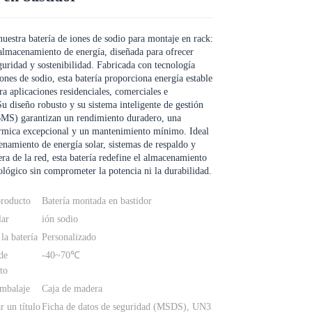
uestra batería de iones de sodio para montaje en rack:
 almacenamiento de energía, diseñada para ofrecer
eguridad y sostenibilidad. Fabricada con tecnología
ones de sodio, esta batería proporciona energía estable
ra aplicaciones residenciales, comerciales e
 Su diseño robusto y su sistema inteligente de gestión
BMS) garantizan un rendimiento duradero, una
érmica excepcional y un mantenimiento mínimo. Ideal
enamiento de energía solar, sistemas de respaldo y
era de la red, esta batería redefine el almacenamiento
ológico sin comprometer la potencia ni la durabilidad.
roducto
Batería montada en bastidor
lar
ión sodio
la batería
Personalizado
de
-40~70℃
to
embalaje
Caja de madera
r un título
Ficha de datos de seguridad (MSDS), UN3