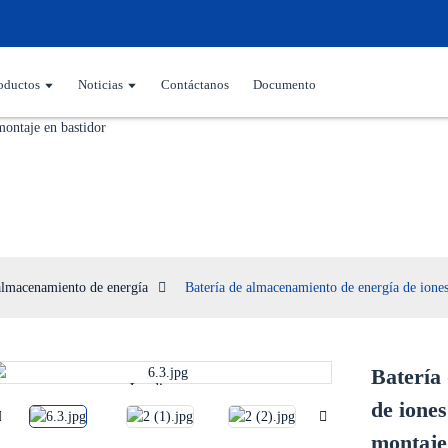
oductos
Noticias
Contáctanos
Documento
uete de almacenamiento de ene
almacenamiento de energía
Batería de almacenamiento de energía de iones
Batería
Loading...
Loading...
de iones
montaje