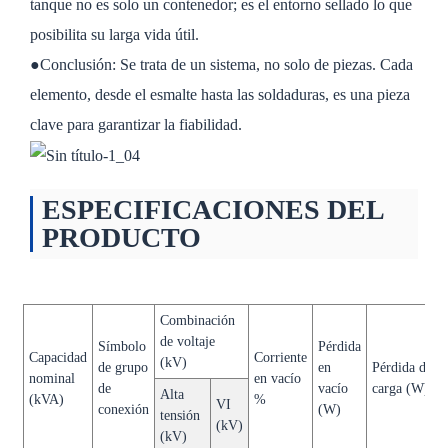
tanque no es solo un contenedor; es el entorno sellado lo que
posibilita su larga vida útil.
●Conclusión: Se trata de un sistema, no solo de piezas. Cada
elemento, desde el esmalte hasta las soldaduras, es una pieza
clave para garantizar la fiabilidad.
ESPECIFICACIONES DEL
PRODUCTO
Este es un párrafo
Combinación
de voltaje
Símbolo
Pérdida
Capacidad
Corriente
(kV)
de grupo
en
Pérdida de
nominal
en vacío
de
vacío
carga (W)
Alta
(kVA)
%
VI
conexión
(W)
tensión
(kV)
(kV)