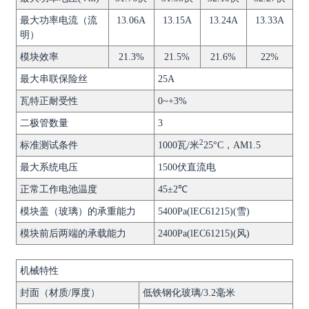
最大功率电流（流
13.06A
13.15A
13.24A
13.33A
明）
模块效率
21.3%
21.5%
21.6%
22%
最大串联保险丝
25A
瓦特正耐受性
0~+3%
二极管数量
3
2
标准测试条件
1000瓦/米
25°C，AM1.5
最大系统电压
1500伏直流电
正常工作电池温度
45±2℃
模块盖（玻璃）的承重能力
5400Pa(lEC61215)(雪)
模块前后两端的承载能力
2400Pa(lEC61215)(风)
机械特性
封面（材质/厚度）
低铁钢化玻璃/3.2毫米