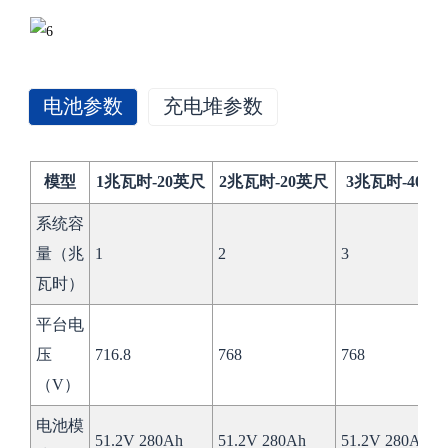
电池参数
充电堆参数
直流充电堆 P
参数
模型
1兆瓦时-20英尺
2兆瓦时-20英尺
3兆瓦时-40英
模型
CFS400087A
CFS400173A
CFS400230A
CFS400
系统容
额
量（兆
1
2
3
细
定
160千瓦
180千瓦
240千瓦
360千瓦
瓦时）
节
功
平台电
率
压
716.8
768
768
输
（V）
出
电池模
电
51.2V 280Ah
51.2V 280Ah
51.2V 280Ah
0-200A
0-250A