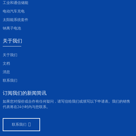
工业和通信储能
户
电动汽车充电
7英寸彩色液晶触摸屏
界
太阳能系统套件
面
钠离子电池
电
关于我们
缆
5米
关于我们
长
文档
度
消息
测
联系我们
量
0.5级
订阅我们的新闻简讯
精
如果您对报价或合作有任何疑问，请写信给我们或填写以下申请表。我们的销售
度
代表将在24小时内与您联系。
保
联系我们
护
≥110%