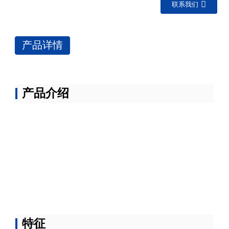
联系我们
产品详情
产品介绍
智能储能系统电动汽车充电站
应用于城际高速公路和快速路，以实现能源一体化和经济运输。
它可以应用于城市中的公交车充电站或公共充电站，通过利用闲置区域实
现高效利用并增加附加值。
它可以应用于其他领域，例如闲置屋顶、停车棚、充电站配电容量扩容
等，这些问题都可以通过集成多种电源来解决。
特征