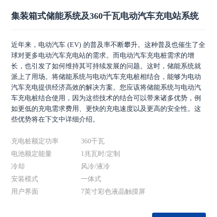
集装箱式储能系统及360千瓦电动汽车充电站系统
近年来，电动汽车 (EV) 的普及率不断攀升。这种普及也催生了全
球对更多电动汽车充电站的需求。而电动汽车充电桩需求的增
长，也引发了如何维持其可持续发展的问题。这时，储能系统就
派上了用场。将储能系统与电动汽车充电桩相结合，能够为电动
汽车充电提供经济高效的解决方案。您应该将储能系统与电动汽
车充电桩结合使用，因为这些技术的结合可以带来诸多优势，例
如更低的充电需求费用、更快的充电速度以及更高的安全性。这
些优势将在下文中详细介绍。
充电桩额定功率
360千瓦
电池额定能量
1兆瓦时/定制
冷却
风冷/液冷
安装模式
一体式
用户界面
7英寸彩色液晶触摸屏