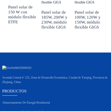
Panel solar de
150 W con
Panel solar de
Panel solar de
P
módulo flexible
185W, 200W y
100W, 120W y
4
ETFE
230W, módulo
150W, módulo
m
flexible GIGS
flexible GIGS
d
c
Avenida Central nº 222, Zona de Desarrollo Económico, Ciudad de Yueqing, Provincia de
Zhejiang, China
PRODUCTOS
Almacenamiento De Energía Residencial