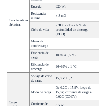
Energía
620 Wh
Resistencia
≤ 3 mΩ
interna
Características
eléctricas
≥3000 ciclos a 60% de
Ciclo de vida
profundidad de descarga
(DOD)
Meses de
autodescarga
Eficiencia de
100% a 0,5 °C
carga
Eficiencia de
96~99% a 1 °C
descarga
Voltaje de corte
15,8 V ±0,2
de carga
De 0,2C a 15,8V, luego de
Modo de carga
15,8V, corriente de carga a
0,02C (CC/CV)
Cargo
Corriente de
0,2 °C