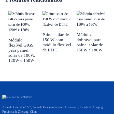
Painel solar de
Módulo
M
150 W com
dobrável para
d
Módulo
módulo flexível
painel solar de
p
flexível GIGS
de ETFE
150W a 180W
6
para painel
solar de 100W,
120W e 150W
Avenida Central, nº 222, Zona de Desenvolvimento Econômico, Cidade de Yueqing,
Província de Zhejiang, China