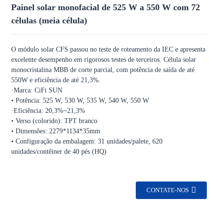
Painel solar monofacial de 525 W a 550 W com 72
células (meia célula)
O módulo solar CFS passou no teste de roteamento da IEC e apresenta
excelente desempenho em rigorosos testes de terceiros. Célula solar
monocristalina MBB de corte parcial, com potência de saída de até
550W e eficiência de até 21,3%.
·Marca: CiFi SUN
• Potência: 525 W, 530 W, 535 W, 540 W, 550 W
·Eficiência: 20,3%~21,3%
• Verso (colorido): TPT branco
• Dimensões: 2279*1134*35mm
• Configuração da embalagem: 31 unidades/palete, 620
unidades/contêiner de 40 pés (HQ)
CONTATE-NOS