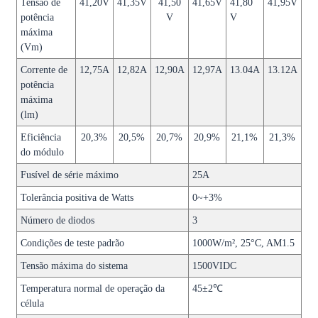
Tensão de
41,20V
41,35V
41,50
41,65V
41,80
41,95V
potência
V
V
máxima
(Vm)
Corrente de
12,75A
12,82A
12,90A
12,97A
13.04A
13.12A
potência
máxima
(lm)
Eficiência
20,3%
20,5%
20,7%
20,9%
21,1%
21,3%
do módulo
Fusível de série máximo
25A
Tolerância positiva de Watts
0~+3%
Número de diodos
3
Condições de teste padrão
1000W/m², 25°C, AM1.5
Tensão máxima do sistema
1500VIDC
Temperatura normal de operação da
45±2℃
célula