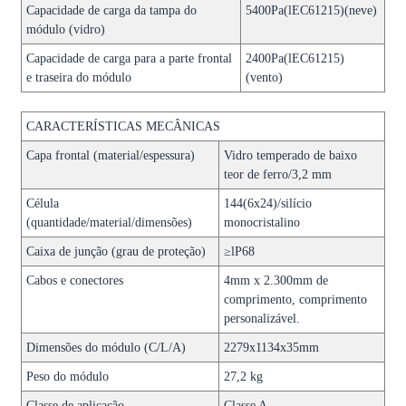
Capacidade de carga da tampa do
5400Pa(lEC61215)(neve)
módulo (vidro)
Capacidade de carga para a parte frontal
2400Pa(lEC61215)
e traseira do módulo
(vento)
CARACTERÍSTICAS MECÂNICAS
Capa frontal (material/espessura)
Vidro temperado de baixo
teor de ferro/3,2 mm
Célula
144(6x24)/silício
(quantidade/material/dimensões)
monocristalino
Caixa de junção (grau de proteção)
≥lP68
Cabos e conectores
4mm x 2.300mm de
comprimento, comprimento
personalizável.
Dimensões do módulo (C/L/A)
2279x1134x35mm
Peso do módulo
27,2 kg
Classe de aplicação
Classe A