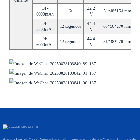
caliente
DF-
22,2
6s
51*48*154 mm
6000mAh
V
DF-
44,4
12 segundos
63*50*270 mm
5200mAh
V
DF-
44,4
12 segundos
56*48*270 mm
6000mAh
V
Avenida Central nº 222, Zona de Desarrollo Económico, Ciudad de Yueqing, Provincia de