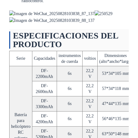
radiocontrol.
ESPECIFICACIONES DEL
PRODUCTO
instrumentos
Dimensiones
Serie
Capacidades
voltios
b
de cuerda
(alto*ancho*largo)
DF-
22,2
6s
53*34*105 mm
2200mAh
V
DF-
22,2
6s
57*34*118 mm
2600mAh
V
DF-
22,2
6s
47*44*135 mm
3300mAh
V
Batería
DF-
22,2
6s
56*46*135 mm
para
4200mAh
V
helicóptero
DF-
22,2
RC
6s
63*50*148 mm
5200mAh
V