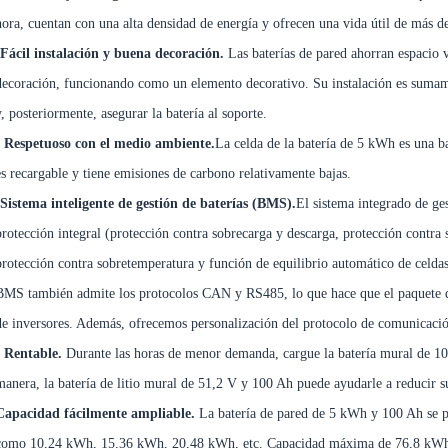
hora, cuentan con una alta densidad de energía y ofrecen una vida útil de más d
Fácil instalación y buena decoración
.
Las baterías de pared ahorran espacio 
decoración, funcionando como un elemento decorativo. Su instalación es sumament
y, posteriormente, asegurar la batería al soporte.
• Respetuoso con el medio ambiente.
La celda de la batería de 5 kWh es una bat
es recargable y tiene emisiones de carbono relativamente bajas.
·Sistema inteligente de gestión de baterías (BMS).
El sistema integrado de ge
protección integral (protección contra sobrecarga y descarga, protección contra s
protección contra sobretemperatura y función de equilibrio automático de celda
BMS también admite los protocolos CAN y RS485, lo que hace que el paquete de 
de inversores. Además, ofrecemos personalización del protocolo de comunicación 
• Rentable.
Durante las horas de menor demanda, cargue la batería mural de 100
manera, la batería de litio mural de 51,2 V y 100 Ah puede ayudarle a reducir su
Capacidad fácilmente ampliable.
La batería de pared de 5 kWh y 100 Ah se p
como 10,24 kWh, 15,36 kWh, 20,48 kWh, etc. Capacidad máxima de 76,8 kW