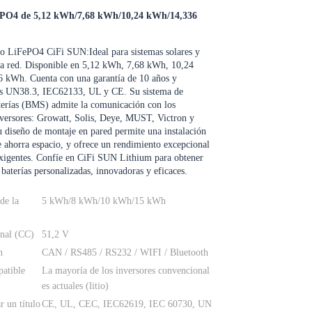
ePO4 de 5,12 kWh/7,68 kWh/10,24 kWh/14,336
itio LiFePO4 CiFi SUN:
Ideal para sistemas solares y
la red. Disponible en 5,12 kWh, 7,68 kWh, 10,24
 kWh. Cuenta con una garantía de 10 años y
nes UN38.3, IEC62133, UL y CE. Su sistema de
terías (BMS) admite la comunicación con los
nversores: Growatt, Solis, Deye, MUST, Victron y
diseño de montaje en pared permite una instalación
e ahorra espacio, y ofrece un rendimiento excepcional
exigentes. Confíe en CiFi SUN Lithium para obtener
 baterías personalizadas, innovadoras y eficaces.
de la
5 kWh/8 kWh/10 kWh/15 kWh
nal (CC)
51,2 V
n
CAN / RS485 / RS232 / WIFI / Bluetooth
patible
La mayoría de los inversores convencional
es actuales (litio)
r un título
CE, UL, CEC, IEC62619, IEC 60730, UN