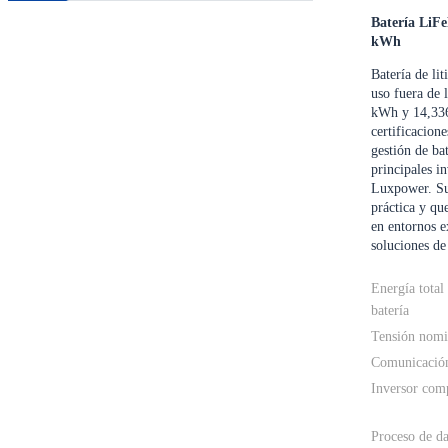
Batería LiF
kWh
Batería de l
uso fuera de 
kWh y 14,336
certificacio
gestión de ba
principales i
Luxpower. Su 
práctica y qu
en entornos 
soluciones de
Energía total 
batería
Tensión nomi
Comunicació
Inversor com
Proceso de da