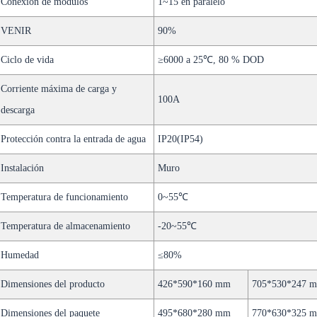
Conexión de módulos
1~15 en paralelo
VENIR
90%
Ciclo de vida
≥6000 a 25℃, 80 % DOD
Corriente máxima de carga y
100A
descarga
Protección contra la entrada de agua
IP20(IP54)
Instalación
Muro
Temperatura de funcionamiento
0~55℃
Temperatura de almacenamiento
-20~55℃
Humedad
≤80%
Dimensiones del producto
426*590*160 mm
705*530*247 
Dimensiones del paquete
495*680*280 mm
770*630*325 