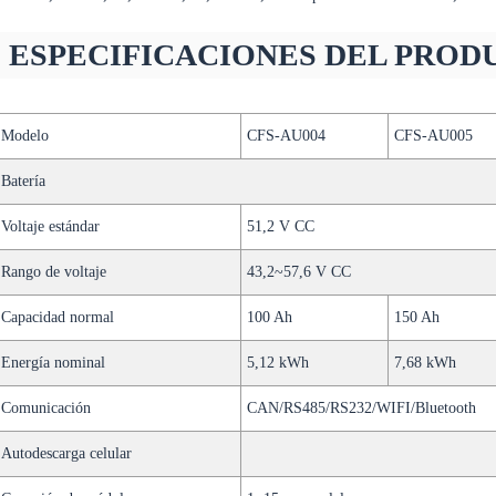
ESPECIFICACIONES DEL PROD
Modelo
CFS-AU004
CFS-AU005
Batería
Voltaje estándar
51,2 V CC
Rango de voltaje
43,2~57,6 V CC
Capacidad normal
100 Ah
150 Ah
Energía nominal
5,12 kWh
7,68 kWh
Comunicación
CAN/RS485/RS232/WIFI/Bluetooth
Autodescarga celular