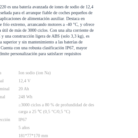
0 es una batería avanzada de iones de sodio de 12,4
señada para el arranque fiable de coches pequeños de
 aplicaciones de alimentación auxiliar. Destaca en
e frío extremo, arrancando motores a -40 °C, y ofrece
a útil de más de 3000 ciclos. Con una alta corriente de
 y una construcción ligera de ABS (solo 3,3 kg), es
va superior y sin mantenimiento a las baterías de
Cuenta con una robusta clasificación IP67, mayor
dmite personalización para satisfacer requisitos
a
Ion sodio (ion Na)
nal
12,4 V
minal
20 Ah
nal
248 Wh
≥3000 ciclos a 80 % de profundidad de des
carga a 25 ℃ (0,5 °C/0,5 °C)
ección
IP67
5 años
181*77*170 mm