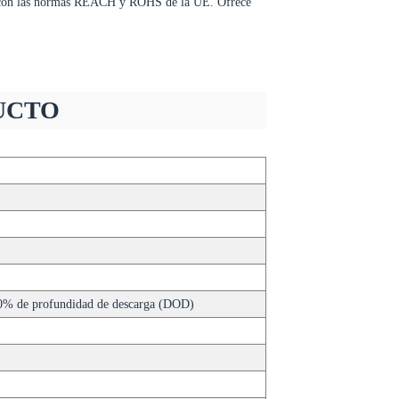
le con las normas REACH y ROHS de la UE. Ofrece
UCTO
60% de profundidad de descarga (DOD)