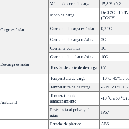
Voltaje de corte de carga
15,8 V ±0,2
De 0,2C a 15,8V,
Modo de carga
(CC/CV)
Corriente de carga estándar
0,2 °C
Cargo estándar
Corriente de carga máxima
3C
Corriente continua
1C
Corriente de pulso máxima
10C
Descarga estándar
Tensión de corte de descarga
6V
Temperatura de carga
-10°C~45°C a 60
Temperatura de descarga
-50°C~90°C a 60
Temperatura de
-10 ℃ a 60 ℃ (3
almacenamiento
Ambiental
Resistencia al polvo y al
IP67
agua
Estuche de plástico
ABS