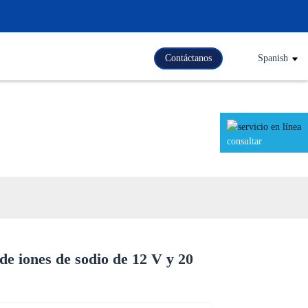
Contáctanos
Spanish
consultar
de iones de sodio de 12 V y 20
Loading...
Loading...
Loading..
Loading..