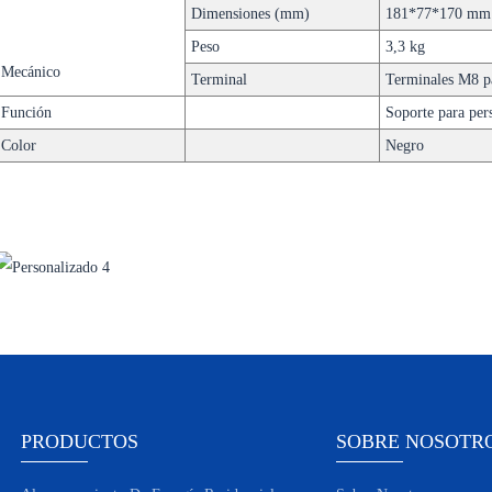
Dimensiones (mm)
181*77*170 mm
Peso
3,3 kg
Mecánico
Terminal
Terminales M8 pa
Función
Soporte para per
Color
Negro
PRODUCTOS
SOBRE NOSOTR