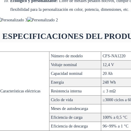
Ecológico y personalizable:
Libre de metales pesados ​​nocivos, cump
flexibilidad para la personalización en color, potencia, dimensiones, etc.
ESPECIFICACIONES DEL PROD
Número de modelo
CFS-NA1220
Voltaje nominal
12,4 V
Capacidad nominal
20 Ah
Energía
248 Wh
Características eléctricas
Resistencia interna
≤ 3 mΩ
Ciclo de vida
≥3000 ciclos a 
Meses de autodescarga
Eficiencia de carga
100% a 0,5 °C
Eficiencia de descarga
96~99% a 1 °C