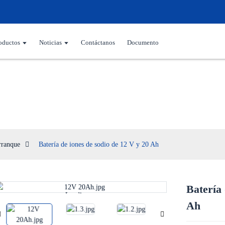
oductos
Noticias
Contáctanos
Documento
Batería de arranque
rranque
Batería de iones de sodio de 12 V y 20 Ah
Batería 
Loading...
Loading...
Ah