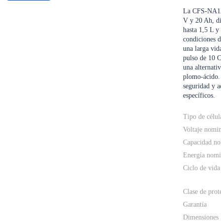
La CFS-NA122
V y 20 Ah, di
hasta 1,5 L y
condiciones d
una larga vid
pulso de 10 C
una alternati
plomo-ácido. 
seguridad y a
específicos.
Tipo de célul
Voltaje nomi
Capacidad no
Energía nomi
Ciclo de vida
Clase de prot
Garantía
Dimensiones