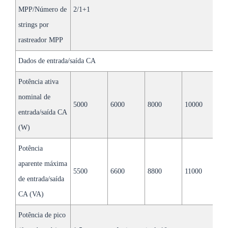
MPP/Número de
2/1+1
2
strings por
rastreador MPP
Dados de entrada/saída CA
Potência ativa
nominal de
5000
6000
8000
10000
1
entrada/saída CA
(W)
Potência
aparente máxima
5500
6600
8800
11000
1
de entrada/saída
CA (VA)
Potência de pico