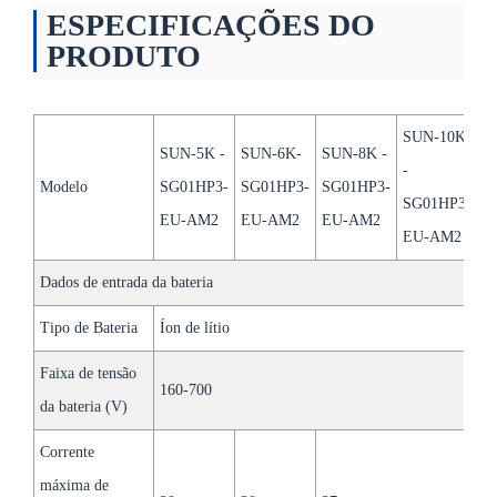
ESPECIFICAÇÕES DO
PRODUTO
SUN-10K
S
SUN-5K -
SUN-6K-
SUN-8K -
-
-
Modelo
SG01HP3-
SG01HP3-
SG01HP3-
SG01HP3-
S
EU-AM2
EU-AM2
EU-AM2
EU-AM2
E
Dados de entrada da bateria
Tipo de Bateria
Íon de lítio
Faixa de tensão
160-700
da bateria (V)
Corrente
máxima de