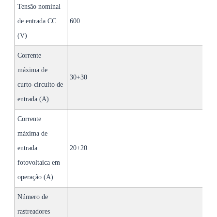
Tensão nominal
de entrada CC
600
(V)
Corrente
máxima de
30+30
3
curto-circuito de
entrada (A)
Corrente
máxima de
entrada
20+20
2
fotovoltaica em
operação (A)
Número de
rastreadores