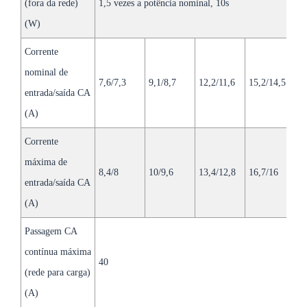
(fora da rede)
1,5 vezes a potência nominal, 10s
(W)
Corrente
nominal de
7,6/7,3
9,1/8,7
12,2/11,6
15,2/14,5
18
entrada/saída CA
(A)
Corrente
máxima de
8,4/8
10/9,6
13,4/12,8
16,7/16
2
entrada/saída CA
(A)
Passagem CA
contínua máxima
40
8
(rede para carga)
(A)