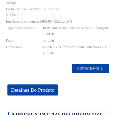
bateria
Formulário de Conexão
3L+N+OU
de Grade
Interface de comunicação
RS485/RS232/CAN
Tipo de resfriamento
Resfriamento natural/Resfriamento inteligent
e por ar
Peso
30,5 kg
Dimensões
408x638x237mm (excluindo conectores e su
portes)
CONTATE-NOS
Detalhes Do Produto
APRESENTAÇÃO DO PRODUTO