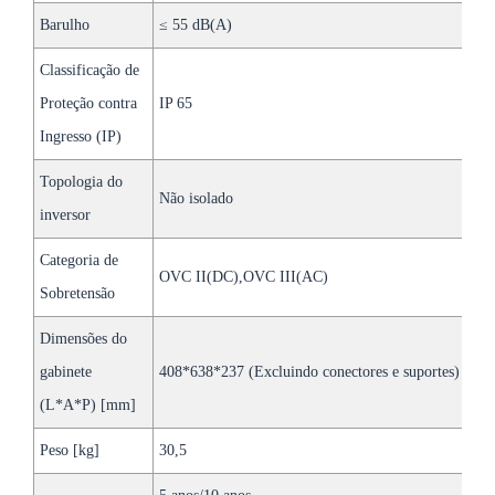
Barulho
≤ 55 dB(A)
Classificação de
Proteção contra
IP 65
Ingresso (IP)
Topologia do
Não isolado
inversor
Categoria de
OVC II(DC),OVC III(AC)
Sobretensão
Dimensões do
gabinete
408*638*237 (Excluindo conectores e suportes)
(L*A*P) [mm]
Peso [kg]
30,5