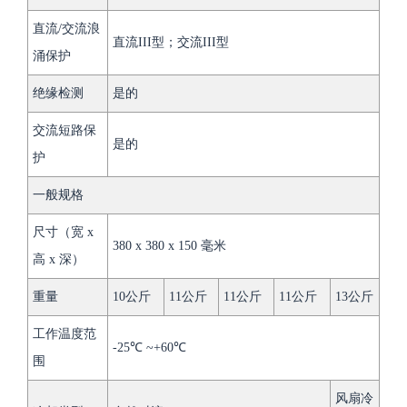
直流/交流浪
直流III型；交流III型
涌保护
绝缘检测
是的
交流短路保
是的
护
一般规格
尺寸（宽 x
380 x 380 x 150 毫米
高 x 深）
重量
10公斤
11公斤
11公斤
11公斤
13公斤
工作温度范
-25℃ ~+60℃
围
风扇冷