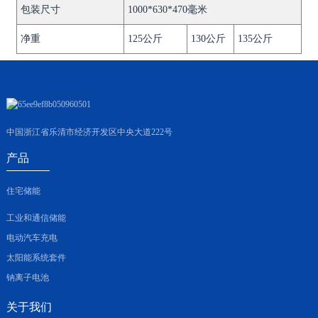
包装尺寸
1000*630*470毫米
净重
125公斤
130公斤
135公斤
中国浙江省乐清市经济开发区中央大道222号
产品
住宅储能
工业和通信储能
电动汽车充电
太阳能系统套件
钠离子电池
关于我们