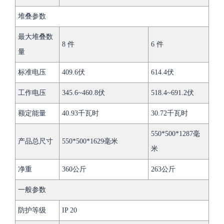
堆叠参数
最大堆叠数
8 件
6 件
量
标准电压
409.6伏
614.4伏
工作电压
345.6~460.8伏
518.4~691.2伏
额定能量
40.93千瓦时
30.72千瓦时
550*500*1287毫
产品总尺寸
550*500*1629毫米
米
净重
360公斤
263公斤
一般参数
防护等级
IP 20