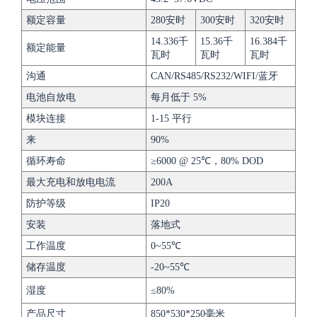
额定容量
280安时
300安时
320安时
14.336千
15.36千
16.384千
额定能量
瓦时
瓦时
瓦时
沟通
CAN/RS485/RS232/WIFI/蓝牙
电池自放电
每月低于 5%
模块连接
1-15 平行
来
90%
循环寿命
≥6000 @ 25℃，80% DOD
最大充电和放电电流
200A
防护等级
IP20
安装
落地式
工作温度
0~55℃
储存温度
-20~55℃
湿度
≤80%
产品尺寸
850*530*250毫米