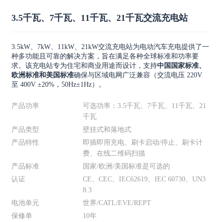
3.5千瓦、7千瓦、11千瓦、21千瓦交流充电站
3.5kW、7kW、11kW、21kW交流充电站为电动汽车充电提供了一
种多功能且可靠的解决方案，旨在满足各种全球标准和功率要
求。该充电站专为住宅和商业用途而设计，支持
中国国家标准、
欧洲标准和美国标准
确保与区域电网广泛兼容（交流电压 220V
至 400V ±20%，50Hz±1Hz）。
产品功率
可选功率：3.5千瓦、7千瓦、11千瓦、21
千瓦
产品类型
壁挂式和落地式
产品特性
即插即用充电、刷卡启动/停止、刷卡计
费、在线二维码扫描
产品标准
国家/欧洲/美国标准是可选的
认证
CE、CEC、IEC62619、IEC 60730、UN3
8.3
电池单元
世界/CATL/EVE/R​​EPT
保修单
10年