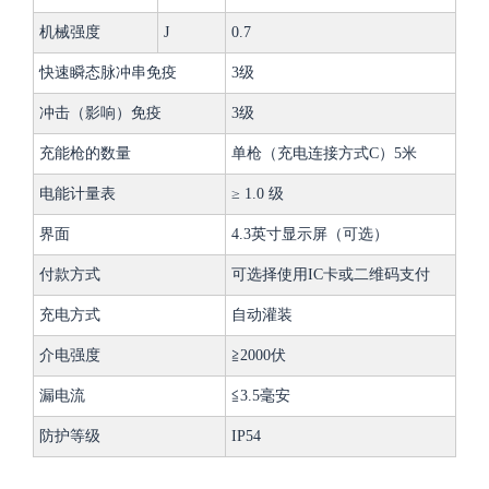
机械强度
J
0.7
快速瞬态脉冲串免疫
3级
冲击（影响）免疫
3级
充能枪的数量
单枪（充电连接方式C）5米
电能计量表
≥ 1.0 级
界面
4.3英寸显示屏（可选）
付款方式
可选择使用IC卡或二维码支付
充电方式
自动灌装
介电强度
≧
2000伏
漏电流
≦
3.5毫安
防护等级
IP54