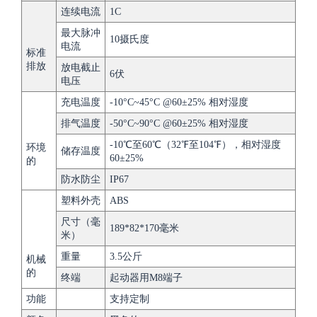
连续电流
1C
最大脉冲
10摄氏度
电流
标准
排放
放电截止
6伏
电压
充电温度
-10°C~45°C @60±25% 相对湿度
排气温度
-50°C~90°C @60±25% 相对湿度
-10℃至60℃（32℉至104℉），相对湿度
环境
储存温度
60±25%
的
防水防尘
IP67
塑料外壳
ABS
尺寸（毫
189*82*170毫米
米）
重量
3.5公斤
机械
的
终端
起动器用M8端子
功能
支持定制