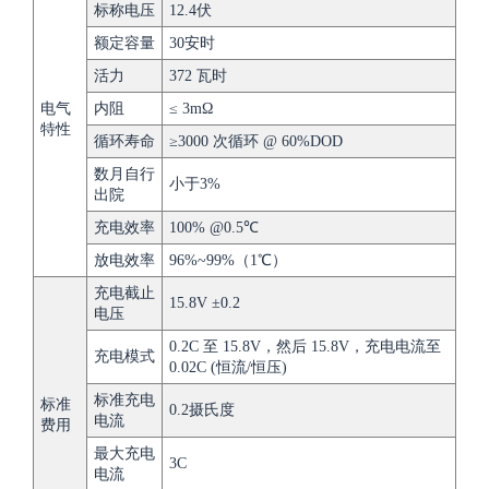
标称电压
12.4伏
额定容量
30安时
活力
372 瓦时
电气
内阻
≤ 3mΩ
特性
循环寿命
≥3000 次循环 @ 60%DOD
数月自行
小于3%
出院
充电效率
100% @0.5℃
放电效率
96%~99%（1℃）
充电截止
15.8V ±0.2
电压
0.2C 至 15.8V，然后 15.8V，充电电流至
充电模式
0.02C (恒流/恒压)
标准充电
标准
0.2摄氏度
电流
费用
最大充电
3C
电流