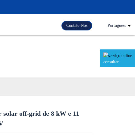
Contate-Nos
Portuguese
consultar
 solar off-grid de 8 kW e 11
Loading...
Loading...
Loading..
Loading..
V