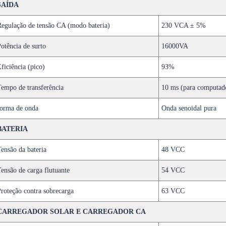
SAÍDA
egulação de tensão CA (modo bateria)
230 VCA ± 5%
otência de surto
16000VA
ficiência (pico)
93%
empo de transferência
10 ms (para computado
orma de onda
Onda senoidal pura
BATERIA
ensão da bateria
48 VCC
ensão de carga flutuante
54 VCC
roteção contra sobrecarga
63 VCC
CARREGADOR SOLAR E CARREGADOR CA