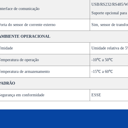
USB/RS232/RS485/WiF
nterface de comunicação
Suporte opcional para
orta do sensor de corrente externo
Sim, sensor de transfo
AMBIENTE OPERACIONAL
Umidade
Umidade relativa de 
emperatura de operação
-10℃ a 50℃
Temperatura de armazenamento
-15℃ a 60℃
PADRÃO
Segurança em conformidade
ESSE