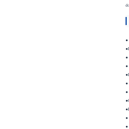
Transformador imerso em
óleo de 100 kVA
do
Transformador imerso em
óleo de 630 kVA
● 
Transformador a seco de 160
●D
kVA
● 
● 
Transformador a seco de
●I
1000 kVA
● 
● 
●
●
● 
● 