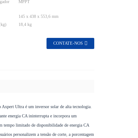
egador
MPPT
145 x 438 x 553,6 mm
(kg)
18,4 kg
CONTATE-NOS
o Axpert Ultra é um inversor solar de alta tecnologia.
rante energia CA ininterrupta e incorpora um
m tempo limitado de disponibilidade de energia CA
suários personalizem a tensão de corte, a porcentagem