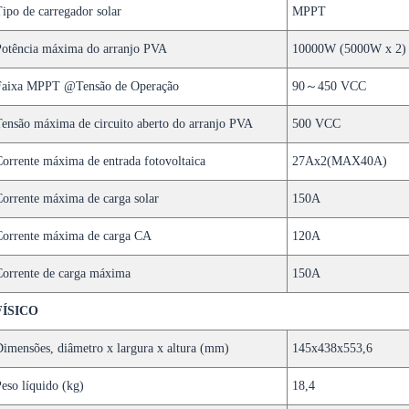
ipo de carregador solar
MPPT
otência máxima do arranjo PVA
10000W (5000W x 2)
Faixa MPPT @Tensão de Operação
90～450 VCC
ensão máxima de circuito aberto do arranjo PVA
500 VCC
orrente máxima de entrada fotovoltaica
27Ax2(MAX40A)
orrente máxima de carga solar
150A
Corrente máxima de carga CA
120A
orrente de carga máxima
150A
FÍSICO
imensões, diâmetro x largura x altura (mm)
145x438x553,6
eso líquido (kg)
18,4