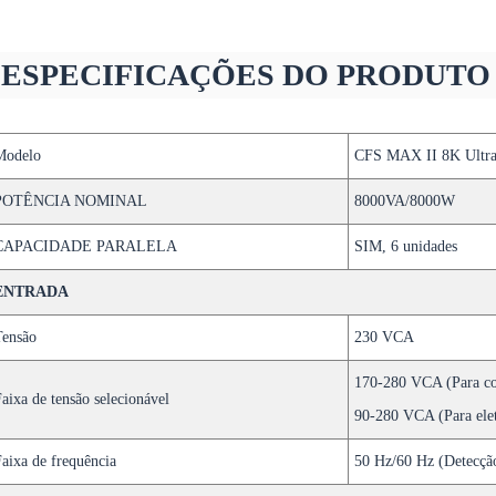
ESPECIFICAÇÕES DO PRODUTO
Modelo
CFS MAX II 8K Ultr
POTÊNCIA NOMINAL
8000VA/8000W
CAPACIDADE PARALELA
SIM, 6 unidades
ENTRADA
Tensão
230 VCA
170-280 VCA (Para co
aixa de tensão selecionável
90-280 VCA (Para ele
aixa de frequência
50 Hz/60 Hz (Detecçã