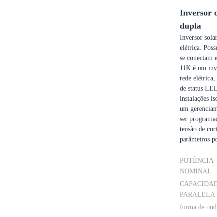
Inversor 
dupla
Inversor sola
elétrica. Pos
se conectam 
11K é um inve
rede elétric
de status LE
instalações is
um gerenciame
ser programad
tensão de cor
parâmetros p
POTÊNCIA
NOMINAL
CAPACIDA
PARALELA
forma de ond