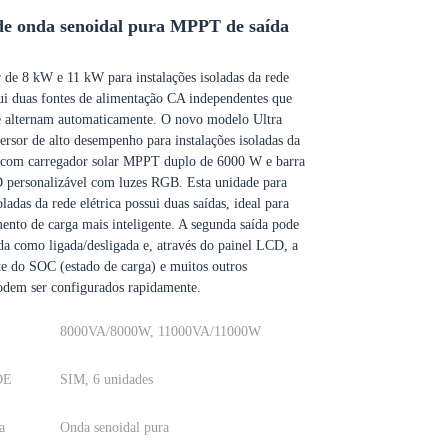
de onda senoidal pura MPPT de saída
r de 8 kW e 11 kW para instalações isoladas da rede
sui duas fontes de alimentação CA independentes que
e alternam automaticamente. O novo modelo Ultra
rsor de alto desempenho para instalações isoladas da
a, com carregador solar MPPT duplo de 6000 W e barra
D personalizável com luzes RGB. Esta unidade para
oladas da rede elétrica possui duas saídas, ideal para
nto de carga mais inteligente. A segunda saída pode
a como ligada/desligada e, através do painel LCD, a
te do SOC (estado de carga) e muitos outros
odem ser configurados rapidamente.
8000VA/8000W, 11000VA/11000W
DE
SIM, 6 unidades
a
Onda senoidal pura