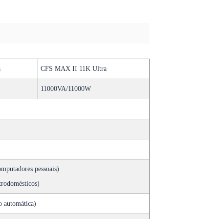
a
CFS MAX II 11K Ultra
11000VA/11000W
mputadores pessoais)
trodomésticos)
o automática)