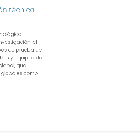
ón técnica
cnológica
vestigación, el
ipos de prueba de
iles y equipos de
global, que
s globales como