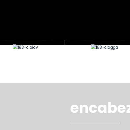
Estufas de cocina
Lavavajillas
CIÓN INTEGRADO DE
CIÓN INTEGRADO DE
CIÓN INTEGRADO DE
CIÓN INTEGRADO DE
NTO YIGEN
NTO YIGEN
NTO YIGEN
NTO YIGEN
encabez
milias chinas sea más sencilla, saludable y
milias chinas sea más sencilla, saludable y
milias chinas sea más sencilla, saludable y
milias chinas sea más sencilla, saludable y